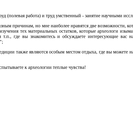
руд (полевая работа) и труд умственный - занятие научными исс
ным причинам, но мне наиболее нравятся две возможности, кот
изучения тех материальных остатков, которые археологи изыма
 т.п., где вы знакомитесь и обсуждаете интересующие вас на
";
спедиции также являются особым местом отдыха, где вы можете н
спытываете к археологии теплые чувства!